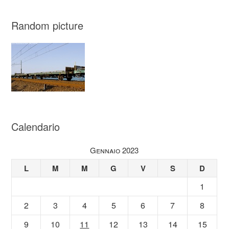
Random picture
Calendario
Gennaio 2023
L
M
M
G
V
S
D
1
2
3
4
5
6
7
8
9
10
11
12
13
14
15